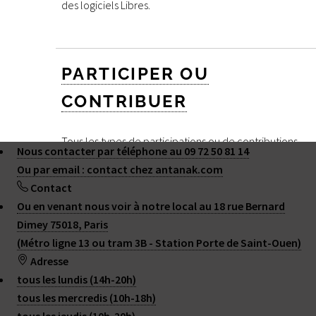
des logiciels Libres.
PARTICIPER OU
CONTRIBUER
Tous les types de participations ou de contributions
Nous contacter par téléphone au 09 72 50 81 14
sont bienvenus ! ... Comment faire ?
Ou par email : contact
chez
antanak.com
Contact
Ou en venant nous voir à notre local au 18 rue Bernard
Dimey 75018, Paris
(Métro ligne 13 ou tram 3B - Station Porte de Saint-Ouen)
2015 - 2026 ANTANAK
Adresse
Plan du site
|
Contact
|
RSS 2.0
tous les lundis (14h-20h)
tous les mercredis (10h-18h)