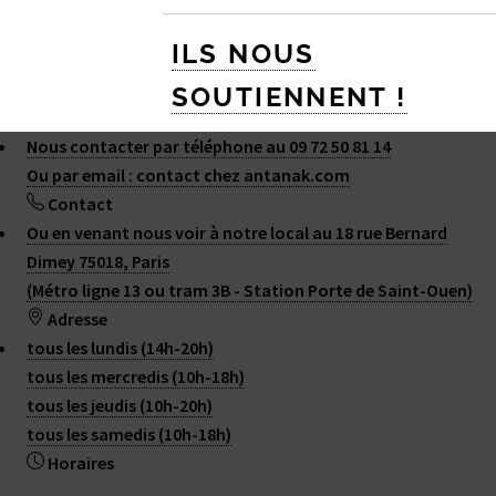
ILS NOUS
SOUTIENNENT !
Nous contacter par téléphone au 09 72 50 81 14
Les organismes qui nous soutiennent
Ou par email : contact
chez
antanak.com
Contact
Ou en venant nous voir à notre local au 18 rue Bernard
Dimey 75018, Paris
(Métro ligne 13 ou tram 3B - Station Porte de Saint-Ouen)
2015 - 2026 ANTANAK
Adresse
Plan du site
|
Contact
|
RSS 2.0
tous les lundis (14h-20h)
tous les mercredis (10h-18h)
tous les jeudis (10h-20h)
↑
tous les samedis (10h-18h)
Horaires