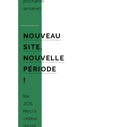
prochaines
semaines
NOUVEAU
SITE,
NOUVELLE
PÉRIODE
!
Mai
2026.
Merci à
celleux
qui ont