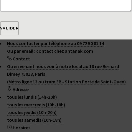
VALIDER
Nous contacter par téléphone au 09 72 50 81 14
Ou par email : contact
chez
antanak.com
Contact
Mastodon
Ou en venant nous voir à notre local au 18 rue Bernard
Dimey 75018, Paris
(Métro ligne 13 ou tram 3B - Station Porte de Saint-Ouen)
2015 - 2026 ANTANAK
Adresse
Plan du site
|
Contact
|
RSS 2.0
tous les lundis (14h-20h)
tous les mercredis (10h-18h)
tous les jeudis (10h-20h)
↑
tous les samedis (10h-18h)
Horaires