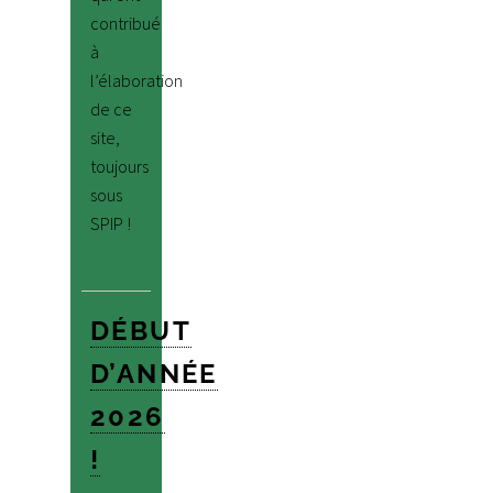
contribué
à
l’élaboration
de ce
site,
toujours
sous
SPIP !
DÉBUT
D’ANNÉE
2026
!