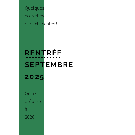
Quelques
nouvelles
rafraichissantes !
RENTRÉE
SEPTEMBRE
2025
On se
prépare
à
2026 !