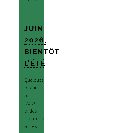
JUIN
2026,
BIENTÔT
L’ÉTÉ
Quelques
retours
sur
l’AGO
et des
informations
sur les