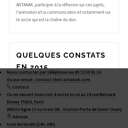
ANTANAK, participer à la réflexion sur ces sujets,
l’animation et la communication et notamment via
le socle qui est la chaîne du don.
QUELQUES CONSTATS
EN 2015
Nous contacter par téléphone au 09 72 50 81 14
quand on crée l’association ANTANAK ...
Ou par email : contact
chez
antanak.com
Contact
Ou en venant nous voir à notre local au 18 rue Bernard
Dimey 75018, Paris
(Métro ligne 13 ou tram 3B - Station Porte de Saint-Ouen)
2015 - 2026 ANTANAK
Adresse
Plan du site
|
Contact
|
RSS 2.0
tous les lundis (14h-20h)