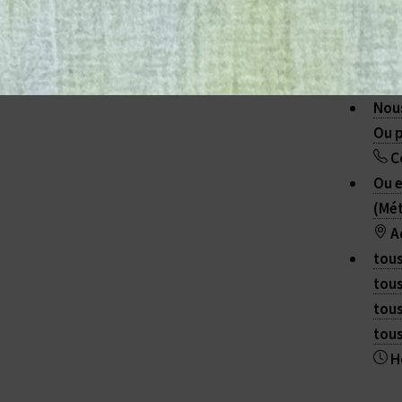
Nous
Ou p
C
Ou e
(Mét
A
tous
tous
2015 - 2026 ANTANAK
tous
Plan du site
|
Contact
|
RSS 2.0
tous
H