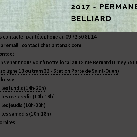
2017 - PERMAN
BELLIARD
Poursuite de la tenue hebdom
 contacter par téléphone au 09 72 50 81 14
ar email : contact
chez
antanak.com
ontact
n venant nous voir à notre local au 18 rue Bernard Dimey 7501
ro ligne 13 ou tram 3B - Station Porte de Saint-Ouen)
dresse
 les lundis (14h-20h)
 les mercredis (10h-18h)
 les jeudis (10h-20h)
 les samedis (10h-18h)
oraires