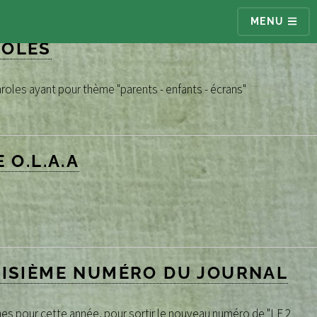
MENU
ROLES
oles ayant pour thème "parents - enfants - écrans"
 O.L.A.A
OISIÈME NUMÉRO DU JOURNAL
s pour cette année, pour sortir le nouveau numéro de "LE 2