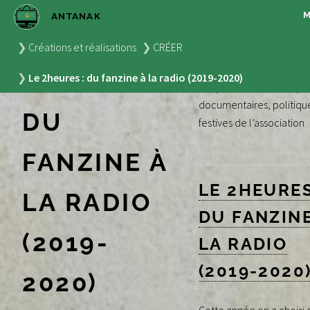
ANTANAK
LE
ANTANAME
Créations et réalisations
CRÉER
2HEURES :
Le 2heures : du fanzine à la radio (2019-2020)
Les productions radioph
documentaires, politiqu
DU
festives de l’association
FANZINE À
LE 2HEURES
LA RADIO
DU FANZINE
(2019-
LA RADIO
(2019-2020
2020)