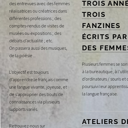
TROIS ANNÉ
des entrevues avec des femmes
réalisatrices ou créatrices dans
TROIS
différentes professions ; des
FANZINES
comptes-rendus de visites de
musées ou expositions ; des
ÉCRITS PAR
débats d’actualité ; etc.
DES FEMME
On passera aussi des musiques,
de la poésie ...
Plusieurs femmes se sont
à la bureautique, à l’utili
L’objectif est toujours
d’ordinateurs / souris et 
d’apprendre le français comme
poursuivi leur apprentis
une langue vivante, joyeuse, et
la langue française.
de s’approprier des bouts de
connaissances via plusieurs
supports variés.
ATELIERS D
Retrouvez-nous sur