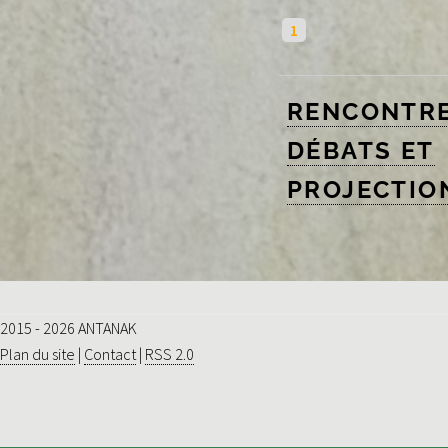
1
RENCONTR
DÉBATS ET
PROJECTIO
2015 - 2026 ANTANAK
Plan du site
|
Contact
|
RSS 2.0