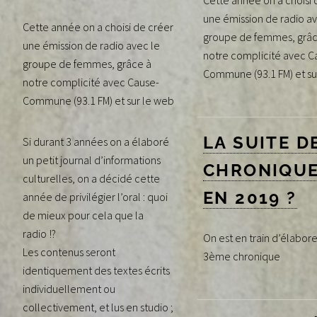
Cette année on a choisi 
une émission de radio av
Cette année on a choisi de créer
groupe de femmes, grâc
une émission de radio avec le
notre complicité avec C
groupe de femmes, grâce à
Commune (93.1 FM) et su
notre complicité avec Cause-
Commune (93.1 FM) et sur le web
LA SUITE D
Si durant 3 années on a élaboré
un petit journal d’informations
CHRONIQU
culturelles, on a décidé cette
EN 2019 ?
année de privilégier l’oral : quoi
de mieux pour cela que la
radio !?
On est en train d’élabore
Les contenus seront
3ème chronique
identiquement des textes écrits
individuellement ou
collectivement, et lus en studio ;