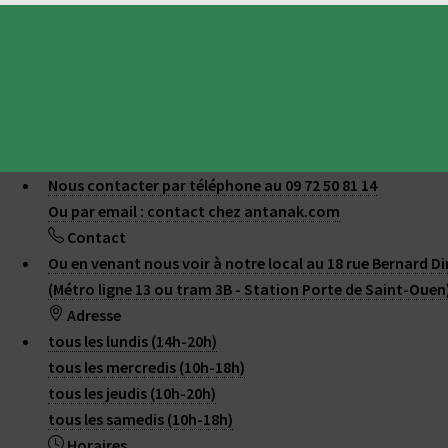
Nous contacter par téléphone au 09 72 50 81 14
Ou par email : contact
chez
antanak.com
Contact
Ou en venant nous voir à notre local au 18 rue Bernard Di
(Métro ligne 13 ou tram 3B - Station Porte de Saint-Ouen
Adresse
tous les lundis (14h-20h)
tous les mercredis (10h-18h)
tous les jeudis (10h-20h)
tous les samedis (10h-18h)
Horaires