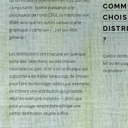
qu’on installe. Évidemment en fonction des
COMM
composants : quelle puissance a le
processeur de l’ordi (CPU), la mémoire vive
CHOIS
(RAM) ainsi que les autres valeurs (carte
DISTR
graphique / carte son / ...) et son état
général !
?
Les distributions ont chacune en quelque
Quelle distrib
sorte des ’directions’ ou des choses
tel ou tel usa
valorisées ou pas : si on a un ordinateur qui
ordinateur ?
supportera de traiter beaucoup de choses
pour faire du montage vidéos par exemple,
on choisira une distribution qui possède
déjà les outils pré-installés --- alors que
pour un usage simple bureautique une
petite distribution souple suffira.