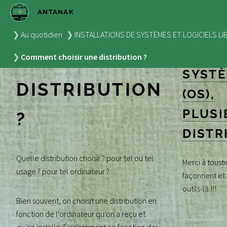
ANTANAK
COMMENT
ON UT
Au quotidien
INSTALLATIONS DE SYSTÈMES ET LOGICIELS LI
PLUSI
CHOISIR UNE
Comment choisir une distribution ?
SYST
DISTRIBUTION
(OS),
PLUSI
?
DISTR
Quelle distribution choisir ? pour tel ou tel
Merci à toust
usage ? pour tel ordinateur ?
façonnent et 
outils-là !!!
Bien souvent, on choisit une distribution en
fonction de l’ordinateur qu’on a reçu et