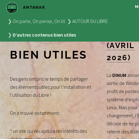
M
ANTANAK
D'AUTRES
SORTIR
On parle, On pense, On lit
AUTOUR DU LIBRE
WINDO
CONTENUS
D’autres contenus bien utiles
(AVRIL
BIEN UTILES
2026)
La
DINUM
annon
Des gens ont pris le temps de partager
sortie de Windo
des éléments utiles pour l’installation et
profit de postes
l’utilisation du Libre !
système d’explo
Linux. Mais pour
On a trouvé notamment :
changement, l’
décide de ne p
* un site qui récapitule les intérêts des
retenir des dist