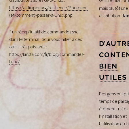
distributions libres GNU-Linux :
sous Debian ou 
https://anticiper.org/resilience/Pourquoi-
mais plutôt une
(et-comment
)-passer-a-Linux.php
distribution :
Ni
* un récapitulatif de commandes shell
dans le terminal, pour vous initier à ces
D’AUTR
outils très puissants :
CONTE
https://kinsta.com/fr/blog/commandes-
linux/
BIEN
UTILES
Des gens ont pri
temps de parta
éléments utiles
l’installation et
l’utilisation du L