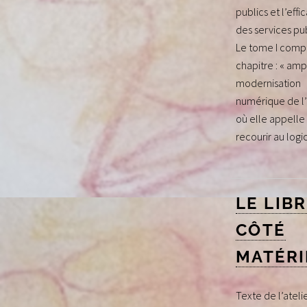
publics et l’effi
des services pub
Le tome I comp
chapitre : « ampl
modernisation
numérique de l’
où elle appelle 
recourir au logic
LE LIB
CÔTÉ
MATÉRI
Texte de l’ateli