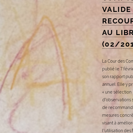
VALIDE
RECOU
AU LIB
(02/20
La Cour des Co
publié le 7 févr
son rapport pub
annuel. Elle y p
« une sélection
d’observations s
de recommanda
mesures concrè
visant à amélior
l’utilisation des