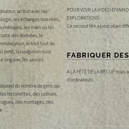
POUR VOIR LA VIDÉO D’ANN
dinateur, un truc avec les
EXPLORATIONS
hnologie, les échanges non réels,
Ce second film a pour objet diff
numériques, les mails ou les
écurité des données, le
ommunication, le tout tout de
us petit, la navigation ou la
FABRIQUER DES
e singulier, les savoirs
A LA FÊTE DE LA RÉCUP nous ani
d’ordinateurs.
ça dépend du nombre de gens qui
es historiettes, des scénarii,
ialogues, des montages, des
sée …