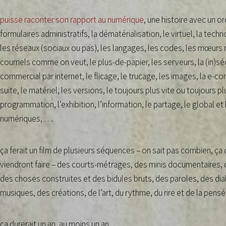
puisse raconter son rapport au numérique
, une histoire avec un or
formulaires administratifs, la dématérialisation, le virtuel, la tec
les réseaux (sociaux ou pas), les langages, les codes, les mœurs 
courriels comme on veut, le plus-de-papier, les serveurs, la (in)s
commercial par internet, le flicage, le trucage, les images, la e-c
suite, le matériel, les versions, le toujours plus vite ou toujours pl
programmation, l’exhibition, l’information, le partage, le global et l
numériques, ….
ça ferait un film de plusieurs séquences – on sait pas combien, 
viendront faire – des courts-métrages, des minis documentaires, d
des choses construites et des bidules bruts, des paroles, des d
musiques, des créations, de l’art, du rythme, du rire et de la pen
ça durerait un an, au moins un an