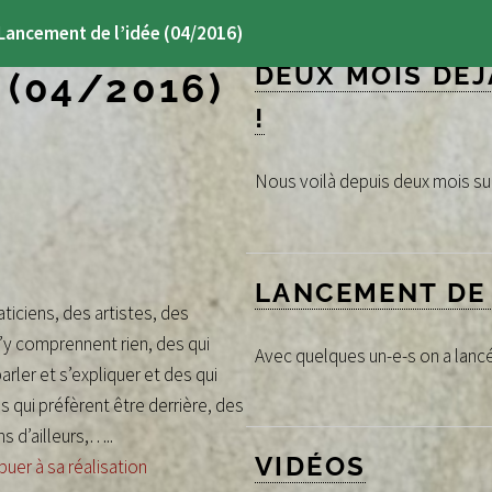
Lancement de l’idée (04/2016)
DEUX MOIS DÉJ
 (04/2016)
!
Nous voilà depuis deux mois sur
LANCEMENT DE L
ticiens, des artistes, des
n’y comprennent rien, des qui
Avec quelques un-e-s on a lancé l
arler et s’expliquer et des qui
s qui préfèrent être derrière, des
s d’ailleurs,…..
VIDÉOS
buer à sa réalisation