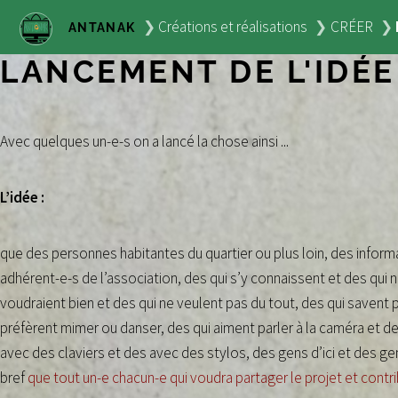
Créations et réalisations
CRÉER
ANTANAK
LANCEMENT DE L'IDÉE
Avec quelques un-e-s on a lancé la chose ainsi ...
L’idée :
que des personnes habitantes du quartier ou plus loin, des informa
adhérent-e-s de l’association, des qui s’y connaissent et des qui 
voudraient bien et des qui ne veulent pas du tout, des qui savent p
préfèrent mimer ou danser, des qui aiment parler à la caméra et de
avec des claviers et des avec des stylos, des gens d’ici et des gen
bref
que tout un-e chacun-e qui voudra partager le projet et contri