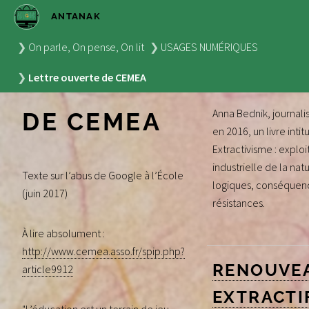
ANTANAK
LETTRE
DÉCHETS 
On parle, On pense, On lit
USAGES NUMÉRIQUES
EXTRACTI
OUVERTE
Lettre ouverte de CEMEA
Anna Bednik, journalis
DE CEMEA
en 2016, un livre intit
Extractivisme : exploi
industrielle de la natu
Texte sur l’abus de Google à l’École
logiques, conséquen
(juin 2017)
résistances.
À lire absolument :
http://www.cemea.asso.fr/spip.php?
RENOUVE
article9912
EXTRACTI