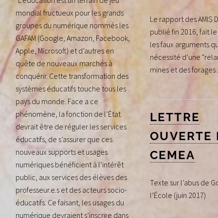
"L’éducation est un terrain de jeu
mondial fructueux pour les grands
Le rapport des AMIS 
groupes du numérique nommés les
publié fin 2016, fait le
GAFAM (Google, Amazon, Facebook,
les faux arguments qu
Apple, Microsoft) et d’autres en
nécessité d’une "rel
quête de nouveaux marchés à
mines et des forages ..
conquérir. Cette transformation des
systèmes éducatifs touche tous les
pays du monde. Face a ce
phénomène, la fonction de l’État
LETTRE
devrait être de réguler les services
OUVERTE 
éducatifs, de s’assurer que ces
nouveaux supports et usages
CEMEA
numériques bénéficient à l’intérêt
public, aux services des élèves des
Texte sur l’abus de G
professeur.e.s et des acteurs socio-
l’École (juin 2017)
éducatifs. Ce faisant, les usages du
numérique devraient s’inscrire dans