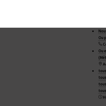
Nous
Ou p
C
Ou e
(Mét
A
tous
tous
2015 - 2026 ANTANAK
tous
Plan du site
|
Contact
|
RSS 2.0
tous
H