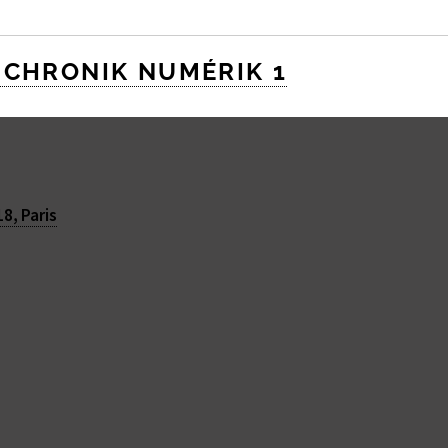
 CHRONIK NUMÉRIK 1
ction / débat ? prenez contact et on vous suit !
8, Paris
1
2
↑