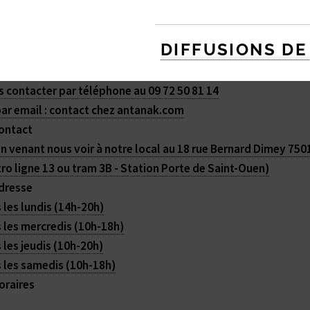
DIFFUSIONS DE
Vous voulez organiser une proje
 contacter par téléphone au 09 72 50 81 14
ar email : contact
chez
antanak.com
ontact
n venant nous voir à notre local au 18 rue Bernard Dimey 7501
ro ligne 13 ou tram 3B - Station Porte de Saint-Ouen)
dresse
 les lundis (14h-20h)
 les mercredis (10h-18h)
 les jeudis (10h-20h)
 les samedis (10h-18h)
oraires