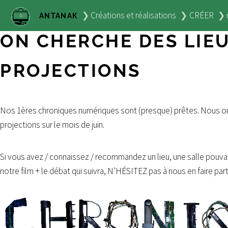
Créations et réalisations
CRÉER
ANTANAK
ON CHERCHE DES LIE
PROJECTIONS
Nos 1ères chroniques numériques sont (presque) prêtes. Nous o
projections sur le mois de juin.
Si vous avez / connaissez / recommandez un lieu, une salle pouvant
notre film + le débat qui suivra, N’HÉSITEZ pas à nous en faire part