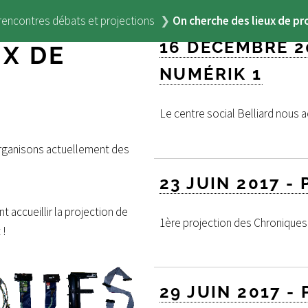
rencontres débats et projections
On cherche des lieux de pr
16 DÉCEMBRE 2
UX DE
NUMÉRIK 1
Le centre social Belliard nous 
rganisons actuellement des
23 JUIN 2017 
 accueillir la projection de
1ère projection des Chronique
 !
29 JUIN 2017 