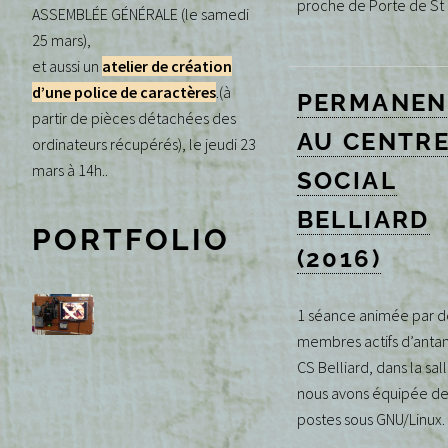
proche de Porte de St
ASSEMBLÉE GÉNÉRALE (le samedi
25 mars),
et aussi un
atelier de création
d’une police de caractères
.(à
PERMANEN
partir de pièces détachées des
AU CENTR
ordinateurs récupérés), le jeudi 23
mars à 14h..
SOCIAL
BELLIARD
PORTFOLIO
(2016)
1 séance animée par d
membres actifs d’antan
CS Belliard, dans la sal
nous avons équipée de
postes sous GNU/Linux.