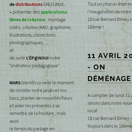
Tout un chacun était in
de
distributions
GNU/LINUX,
l’inauguration de notre 
–
présenter des
applications
18 rue Bernard Dimey d
libres de création
: montage
18ème !
vidéo, création MAO, graphisme,
illustrations, corrections
photographiques, ...
et
11 AVRIL 2
de sortir
L’ÉP@NOUI
notre
"ordinateur pédagogique"
- ON
DÉMÉNAGE 
MARS
bientôt va venir le moment
de revisiter notre jardin et nos
A compter de lundi 11 a
bacs, planter de nouvelles fleurs
serons dans notre nou
et aider les présentes à se
local :
remettre de la froidure ; mais
18 rue Bernard Dimey 
aussi
toujours dans le 18èm
le temps du partage en