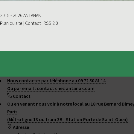
2015 - 2026 ANTANAK
Plan du site
|
Contact
|
RSS 2.0
Nous contacter par téléphone au 09 72 50 81 14
Ou par email : contact
chez
antanak.com
Contact
Ou en venant nous voir à notre local au 18 rue Bernard Dime
Paris
(Métro ligne 13 ou tram 3B - Station Porte de Saint-Ouen)
Adresse