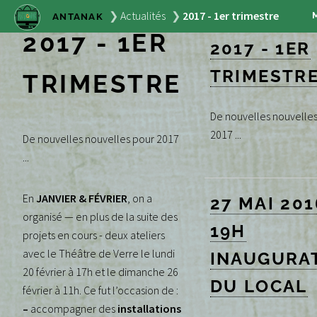
Actualités
2017 - 1er trimestre
ANTANAK
2017 - 1ER
2017 - 1ER
TRIMESTR
TRIMESTRE
De nouvelles nouvelle
2017 ...
De nouvelles nouvelles pour 2017
...
En
JANVIER & FÉVRIER
, on a
27 MAI 201
organisé — en plus de la suite des
19H
projets en cours - deux ateliers
avec le Théâtre de Verre le lundi
INAUGURA
20 février à 17h et le dimanche 26
DU LOCAL
février à 11h. Ce fut l’occasion de :
–
accompagner des
installations