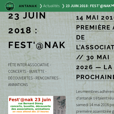
Actualités
23 JUIN 2018 : FEST’@NAK
ANTANAK
23 JUIN
14 MAI 201
PREMIÈRE 
2018 :
DE
FEST'@NAK
L’ASSOCIA
// 30 MAI
FÊTE INTER-ASSOCIATIVE -
2026 — LA
CONCERTS - BUVETTE -
PROCHAIN
DÉCOUVERTES - RENCONTRES -
ANIMATIONS
Les membres adhérent
d’antanak s’étaient réu
samedi 14 mai 2016 po
première assemblée g