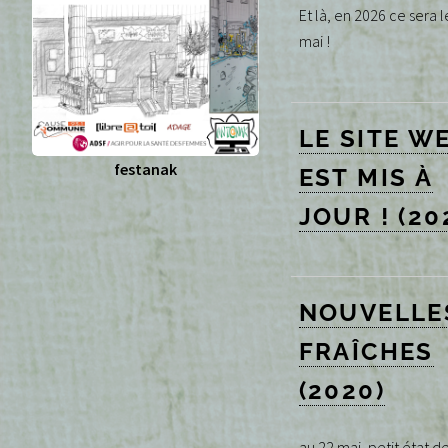
Et là, en 2026 ce sera l
mai !
LE SITE W
festanak
EST MIS À
JOUR ! (20
NOUVELLE
FRAÎCHES
(2020)
au 22 mai, petit état des