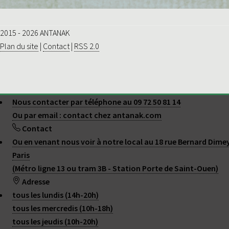
2015 - 2026 ANTANAK
Plan du site
|
Contact
|
RSS 2.0
Nous contacter par téléphone au 09 72 50 81 14
Ou par email : contact
chez
antanak.com
Contact
Ou en venant nous voir à notre local au 18 rue Bernard Dime
Paris
(Métro ligne 13 ou tram 3B - Station Porte de Saint-Ouen)
Adresse
tous les lundis (14h-20h)
tous les mercredis (10h-18h)
tous les jeudis (10h-20h)