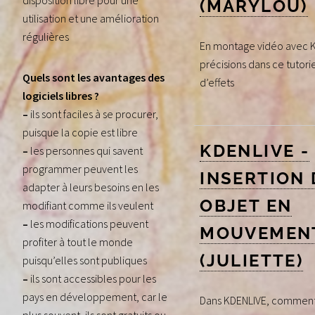
disposition libre pour une
(MARYLOU)
utilisation et une amélioration
régulières
En montage vidéo avec K
précisions dans ce tutoriel
Quels sont les avantages des
d’effets
logiciels libres ?
–
ils sont faciles à se procurer,
puisque la copie est libre
KDENLIVE -
–
les personnes qui savent
programmer peuvent les
INSERTION 
adapter à leurs besoins en les
OBJET EN
modifiant comme ils veulent
–
les modifications peuvent
MOUVEMEN
profiter à tout le monde
(JULIETTE)
puisqu’elles sont publiques
–
ils sont accessibles pour les
pays en développement, car le
Dans KDENLIVE, comment