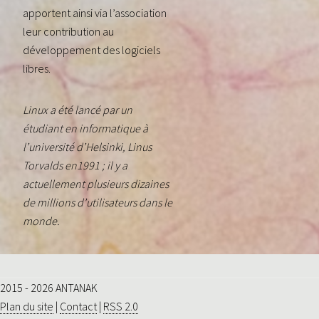
apportent ainsi via l’association
leur contribution au
développement des logiciels
libres.
Linux a été lancé par un
étudiant en informatique à
l’université d’Helsinki, Linus
Torvalds en1991 ; il y a
actuellement plusieurs dizaines
de millions d’utilisateurs dans le
monde.
2015 - 2026 ANTANAK
Plan du site
|
Contact
|
RSS 2.0