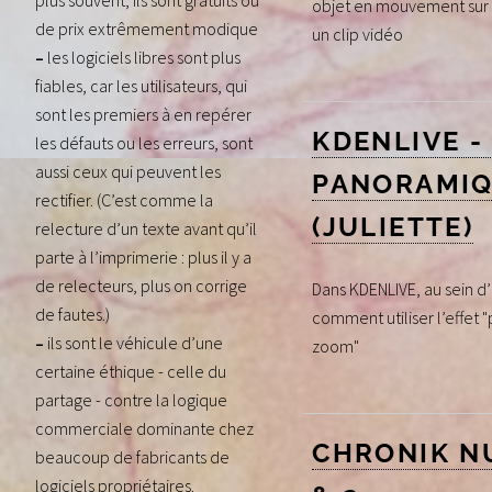
plus souvent, ils sont gratuits ou
objet en mouvement sur 
de prix extrêmement modique
un clip vidéo
–
les logiciels libres sont plus
fiables, car les utilisateurs, qui
sont les premiers à en repérer
KDENLIVE -
les défauts ou les erreurs, sont
aussi ceux qui peuvent les
PANORAMI
rectifier. (C’est comme la
(JULIETTE)
relecture d’un texte avant qu’il
parte à l’imprimerie : plus il y a
de relecteurs, plus on corrige
Dans KDENLIVE, au sein d
de fautes.)
comment utiliser l’effet
–
ils sont le véhicule d’une
zoom"
certaine éthique - celle du
partage - contre la logique
commerciale dominante chez
CHRONIK N
beaucoup de fabricants de
logiciels propriétaires.