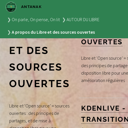
ANTANAK
A PROPOS
A PROPOS D
On parle, On pense, On lit
AUTOUR DU LIBRE
ET DES SO
DU LIBRE
A propos du Libre et des sources ouvertes
OUVERTES
ET DES
Libre et ’Open source’ = 
SOURCES
des principes de partage
disposition libre pour une
amélioration régulières
OUVERTES
Libre et ’Open source’ = sources
KDENLIVE -
ouvertes : des principes de
TRANSITIO
partages, et de mise à