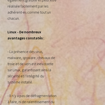
également gratuite et peut être
réalisée facilement par les
adhérent-es comme tout un
chacun.
Linux - De nombreux
avantages constatés :
- La présence des virus,
malware, spyware, chevaux de
troie et de vers est inexistante
sur Linux, garantissant ainsi la
sécurité et l’intégrité du
système installé.
- Il n’y a pas de défragmentation
à faire, ni de ralentissement du