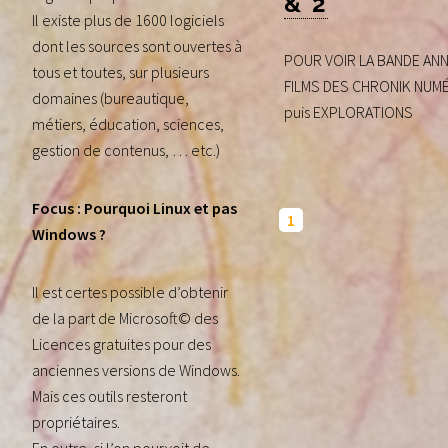
& 2
Il existe plus de 1600 logiciels
dont les sources sont ouvertes à
POUR VOIR LA BANDE AN
tous et toutes, sur plusieurs
FILMS DES CHRONIK NUM
domaines (bureautique,
puis EXPLORATIONS
métiers, éducation, sciences,
gestion de contenus, … etc.)
Focus : Pourquoi Linux et pas
1
Windows ?
Il est certes possible d’obtenir
de la part de Microsoft© des
Licences gratuites pour des
anciennes versions de Windows.
Mais ces outils resteront
propriétaires.