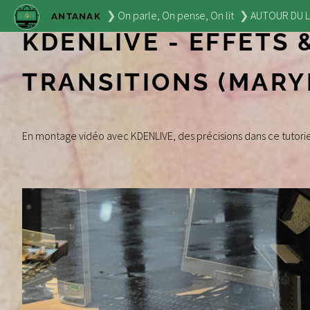
On parle, On pense, On lit
AUTOUR DU L
ANTANAK
KDENLIVE - EFFETS 
TRANSITIONS (MARY
En montage vidéo avec KDENLIVE, des précisions dans ce tutoriel s