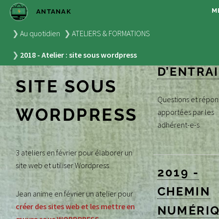
M
ANTANAK
2018 -
2020 -
Au quotidien
ATELIERS & FORMATIONS
ATELIER
ATELIER :
2018 - Atelier : site sous wordpress
D’ENTRA
SITE SOUS
Questions et répon
WORDPRESS
apportées par les
adhérent-e-s
3 ateliers en février pour élaborer un
site web et utiliser Wordpress
2019 -
CHEMIN
Jean anime en février un atelier pour
créer des sites web et les mettre en
NUMÉRI