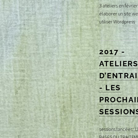
3 ateliers en févrie
élaborer un site we
utiliser Wordpress
2017 -
ATELIER
D’ENTRA
- LES
PROCHAI
SESSION
sessions lancées : 
BASES DU TRAITEM