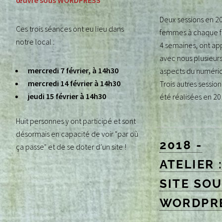
œuvre sous WORDPRESS
Deux sessions en 20
Ces trois séances ont eu lieu dans
femmes à chaque fo
notre local :
4 semaines, ont a
avec nous plusieur
mercredi 7 février, à 14h30
aspects du numériqu
mercredi 14 février à 14h30
Trois autres session
jeudi 15 février à 14h30
été réalisées en 20
Huit personnes y ont participé et sont
désormais en capacité de voir "par où
2018 -
ça passe" et de se doter d’un site !
ATELIER 
SITE SO
WORDPR