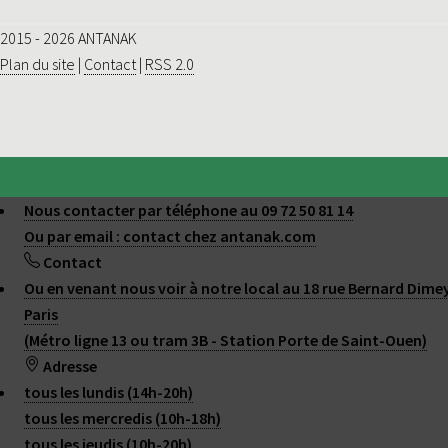
2015 - 2026 ANTANAK
Plan du site
|
Contact
|
RSS 2.0
Nous contacter par téléphone au 09 72 50 81 14
Ou par email : contact
chez
antanak.com
Contact
Ou en venant nous voir à notre local au 18 rue Bernard Dime
Paris
(Métro ligne 13 ou tram 3B - Station Porte de Saint-Ouen)
Adresse
tous les lundis (14h-20h)
tous les mercredis (10h-18h)
tous les jeudis (10h-20h)