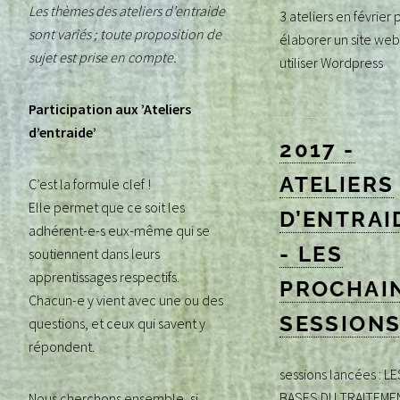
Les thèmes des ateliers d’entraide
3 ateliers en février 
sont variés ; toute proposition de
élaborer un site web
sujet est prise en compte.
utiliser Wordpress
Participation aux ’Ateliers
d’entraide’
2017 -
ATELIERS
C’est la formule clef !
Elle permet que ce soit les
D’ENTRAI
adhérent-e-s eux-même qui se
- LES
soutiennent dans leurs
apprentissages respectifs.
PROCHAI
Chacun-e y vient avec une ou des
SESSION
questions, et ceux qui savent y
répondent.
sessions lancées : LE
BASES DU TRAITEME
Nous cherchons ensemble, si