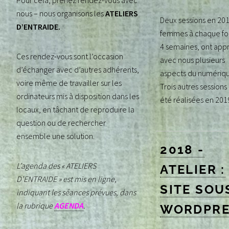
Pour cela, prenez rendez-vous avec
nous – nous organisons les
ATELIERS
Deux sessions en 201
D’ENTRAIDE.
femmes à chaque foi
4 semaines, ont app
Ces rendez-vous sont l’occasion
avec nous plusieurs
d’échanger avec d’autres adhérents,
aspects du numérique
voire même de travailler sur les
Trois autres sessions
ordinateurs mis à disposition dans les
été réalisées en 201
locaux, en tâchant de reproduire la
question ou de rechercher
ensemble une solution.
2018 -
L’agenda des « ATELIERS
ATELIER :
D’ENTRAIDE » est mis en ligne,
SITE SOU
indiquant les séances prévues, dans
la rubrique
AGENDA
.
WORDPRE