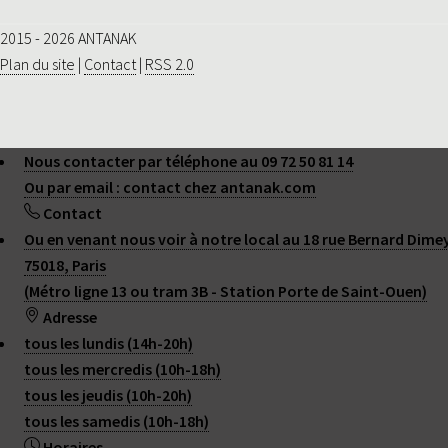
2015 - 2026 ANTANAK
Plan du site
|
Contact
|
RSS 2.0
Nous contacter par téléphone au 09 72 50 81 14
Ou par email : contact
chez
antanak.com
Contact
Ou en venant nous voir à notre local au 18 rue Bernard Dime
75018, Paris
(Métro ligne 13 ou tram 3B - Station Porte de Saint-Ouen)
Adresse
tous les lundis (14h-20h)
tous les mercredis (10h-18h)
tous les jeudis (10h-20h)
tous les samedis (10h-18h)
Horaires