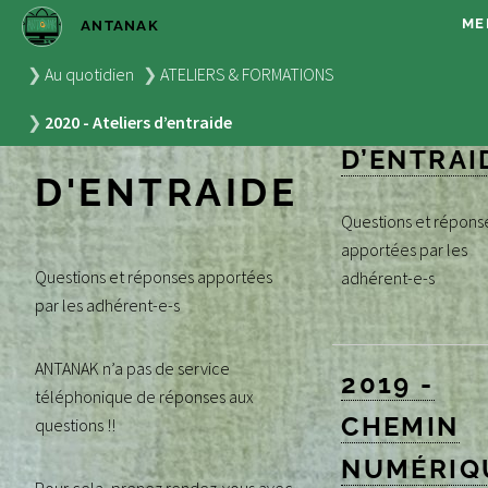
M
ANTANAK
2020 -
2020 -
Au quotidien
ATELIERS & FORMATIONS
ATELIERS
ATELIERS
2020 - Ateliers d’entraide
D’ENTRAI
D'ENTRAIDE
Questions et répons
apportées par les
Questions et réponses apportées
adhérent-e-s
par les adhérent-e-s
ANTANAK n’a pas de service
2019 -
téléphonique de réponses aux
CHEMIN
questions !!
NUMÉRIQ