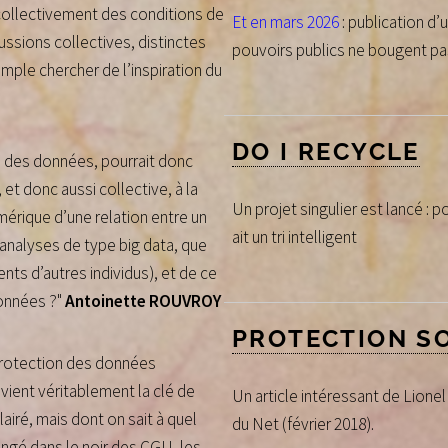
 collectivement des conditions de
Et en mars 2026
: publication d’
ussions collectives, distinctes
pouvoirs publics ne bougent pa
mple chercher de l’inspiration du
DO I RECYCLE
ion des données, pourrait donc
 et donc aussi collective, à la
Un projet singulier est lancé : p
mérique d’une relation entre un
ait un tri intelligent
d’analyses de type big data, que
s d’autres individus), et de ce
données ?"
Antoinette ROUVROY
PROTECTION S
 protection des données
ient véritablement la clé de
Un article intéressant de Lionel
airé, mais dont on sait à quel
du Net (février 2018).
longé dans le noir des CGU, les