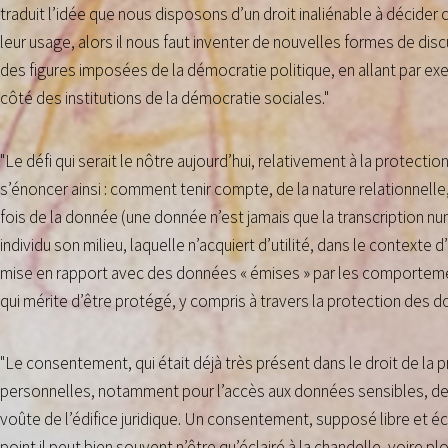
traduit l’idée que nous disposons d’un droit inaliénable à décider
leur usage, alors il nous faut inventer de nouvelles formes de disc
des figures imposées de la démocratie politique, en allant par exe
côté des institutions de la démocratie sociales."
"Le défi qui serait le nôtre aujourd’hui, relativement à la protect
s’énoncer ainsi : comment tenir compte, de la nature relationnelle,
fois de la donnée (une donnée n’est jamais que la transcription nu
individu son milieu, laquelle n’acquiert d’utilité, dans le contexte 
mise en rapport avec des données « émises » par les comportement
qui mérite d’être protégé, y compris à travers la protection des 
"Le consentement, qui était déjà très présent dans le droit de la
personnelles, notamment pour l’accès aux données sensibles, dev
voûte de l’édifice juridique. Un consentement, supposé libre et écl
point il peut bien souvent n’être qu’éclairé à la chandelle, voire p