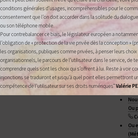
conditions générales d’usages, incompréhensibles pour le comm
consentement que l’on doit accorder dans la solitude du dialogue
ou son téléphone mobile.
Pour contrebalancer ce biais, le législateur européen a notammen
l’obligation de « protection de la vie privée dès la conception » (
les organisations, publiques comme privées, à penser leurs choix
organisationnels, le parcours de l’utilisateur dans le service, de t
comprendre quels sont les choix qui s’offrent à lui. Reste à voi
injonctions se traduiront et jusqu’à quel point elles permettront
compétence de l’utilisateur sur ses droits numériques"
Valérie 
Nous
Ou p
C
Ou e
(Mét