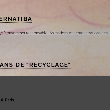
ERNATIBA
age "consommer responsable". Animations et démonstrations des
 ANS DE "RECYCLAGE"
a Terre (décembre 2016)
8, Paris
1
2
3