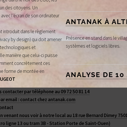
un des citoyens. Un
 avec l’écran de son ordinateur
ANTANAK À ALT
t introduit dans le règlement
Présence en stand dans le vill
privacy by design) qui doit amener
systèmes et logiciels libres.
 technologiques et
elle manière que celui-ci puisse
r comment concrètement ces
 une forme de montée en
ANALYSE DE 10
PEUGEOT
Dossier complet des Amis de l
 contacter par téléphone au 09 72 50 81 14
ar email : contact
chez
antanak.com
ontact
n venant nous voir à notre local au 18 rue Bernard Dimey 7501
ro ligne 13 ou tram 3B - Station Porte de Saint-Ouen)