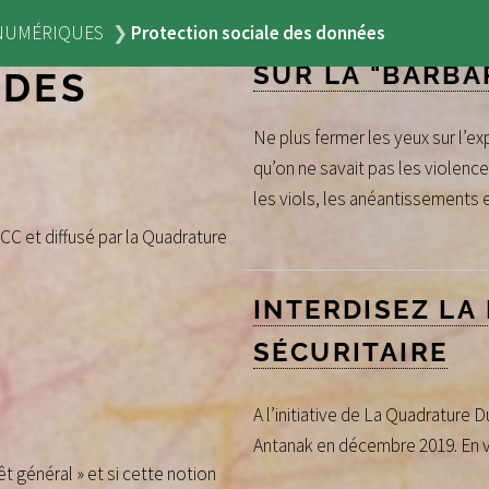
NUMÉRIQUES
Protection sociale des données
SUR LA "BARBA
 DES
Ne plus fermer les yeux sur l’ex
qu’on ne savait pas les violence
les viols, les anéantissements e
 CC et diffusé par la Quadrature
INTERDISEZ LA
SÉCURITAIRE
A l’initiative de La Quadrature 
Antanak en décembre 2019. En vo
t général » et si cette notion