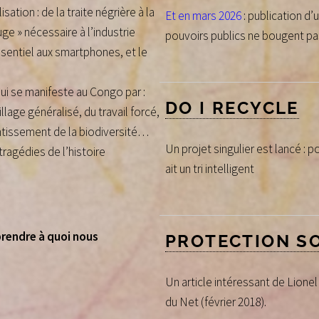
ation : de la traite négrière à la
Et en mars 2026
: publication d’
ge » nécessaire à l’industrie
pouvoirs publics ne bougent pa
ssentiel aux smartphones, et le
qui se manifeste au Congo par :
DO I RECYCLE
llage généralisé, du travail forcé,
antissement de la biodiversité…
Un projet singulier est lancé : p
ragédies de l’histoire
ait un tri intelligent
prendre à quoi nous
PROTECTION S
Un article intéressant de Lionel
du Net (février 2018).