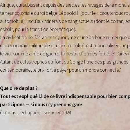
Afrique, qui subissent depuis des siècles les ravages de la mondialis
terreur coloniale du roi belge Léopold II (pour le « caoutchouc rou
automobile) jusqu’aux minerais de sang actuels (dont le coltan, e
cobalt, pour la transition énergétique).
La civilisation de l’écran est synonyme d’une barbarie numérique 
une économie militarisée et une criminalité institutionnalisée, un pi
le viol comme arme de guerre, la destruction des forêts et l’ané
Autant de catastrophes qui font du Congo l’une des plus grandes t
contemporaine, le prix fort à payer pour un monde connecté."
Que dire de plus ?
Tout est expliqué là de ce livre indispensable pour bien com
participons — si nous n’y prenons gare
éditions L’échappée - sortie en 2024