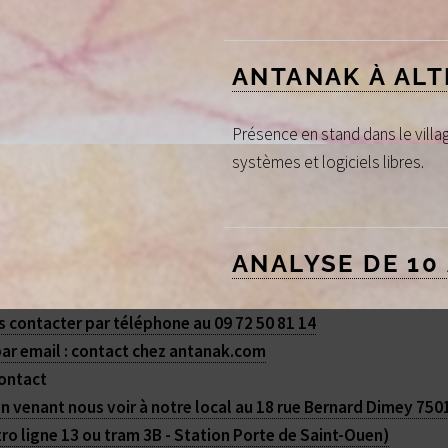
ANTANAK À ALT
Présence en stand dans le vill
systèmes et logiciels libres.
ANALYSE DE 10
Dossier complet des Amis de l
 contacter par téléphone au 09 72 50 81 14
ar email : contact
chez
antanak.com
ontact
n venant nous voir à notre local au 18 rue Bernard Dimey 7501
ro ligne 13 ou tram 3B - Station Porte de Saint-Ouen)