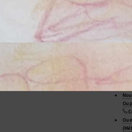
Nous
Ou p
C
Ou e
(Mét