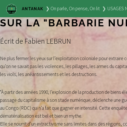
On parle, On pense, On lit
USAGES 
ANTANAK
SUR LA "BARBARIE N
Écrit de Fabien LEBRUN
Ne plus fermer les yeux sur l’exploitation coloniale pour extraire c
qu’on ne savait pas les violences, les pillages, les armes du capi
les viols, les anéantissements et les destructions.
"À partir des années 1990, l’explosion de la production de biens é
passage du capitalisme à son stade numérique, déclenche une g
au Congo (RDC) qui n’a fait que gagner en intensité. Cette enquête
dématérialisation est bel et bien un mythe.
Elle se nourrit d’un extractivisme sans limites dans des régions,