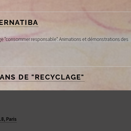
ERNATIBA
age "consommer responsable". Animations et démonstrations des
 ANS DE "RECYCLAGE"
a Terre (décembre 2016)
8, Paris
1
2
3