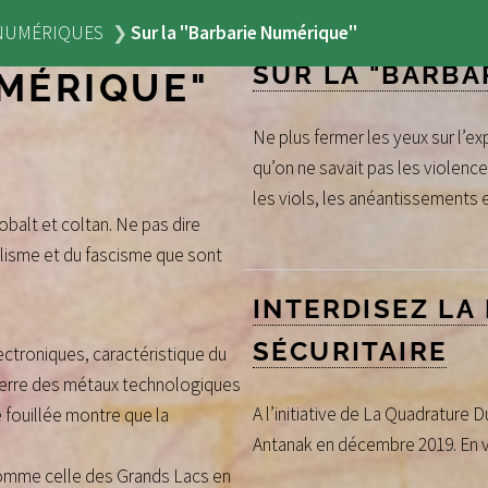
NUMÉRIQUES
Sur la "Barbarie Numérique"
SUR LA "BARBA
UMÉRIQUE"
Ne plus fermer les yeux sur l’ex
qu’on ne savait pas les violence
les viols, les anéantissements e
obalt et coltan. Ne pas dire
talisme et du fascisme que sont
INTERDISEZ LA
SÉCURITAIRE
lectroniques, caractéristique du
uerre des métaux technologiques
A l’initiative de La Quadrature 
 fouillée montre que la
Antanak en décembre 2019. En vo
 comme celle des Grands Lacs en